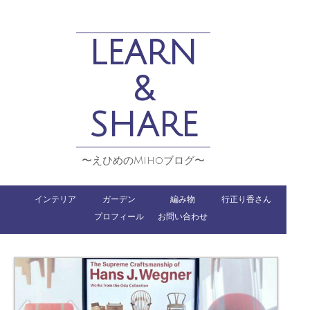
LEARN
&
SHARE
〜えひめのMihoブログ〜
インテリア
ガーデン
編み物
行正り香さん
プロフィール
お問い合わせ