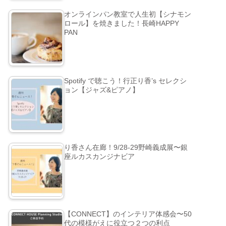
オンラインパン教室で人生初【シナモン
ロール】を焼きました！長崎HAPPY
PAN
Spotify で聴こう！行正り香’s セレクシ
ョン【ジャズ&ピアノ】
り香さん在廊！9/28-29野崎義成展〜銀
座ルカスカンジナビア
【CONNECT】のインテリア体感会〜50
代の模様がえに役立つ２つの利点