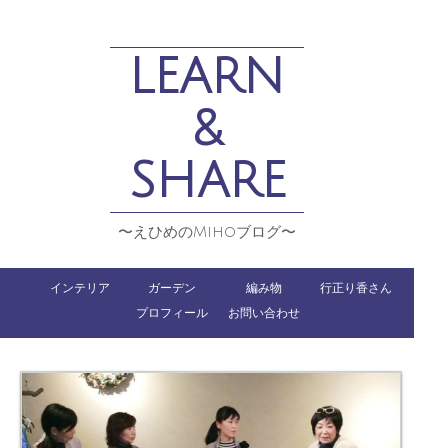
LEARN
&
SHARE
〜えひめのMihoブログ〜
インテリア
ガーデン
編み物
行正り香さん
プロフィール
お問い合わせ