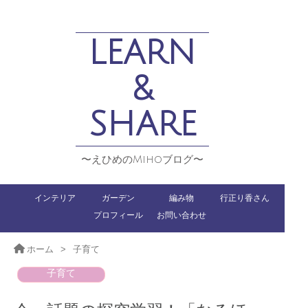
LEARN
&
SHARE
〜えひめのMihoブログ〜
インテリア
ガーデン
編み物
行正り香さん
プロフィール
お問い合わせ
ホーム
>
子育て
子育て