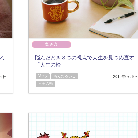
働き方
れ
悩んだとき８つの視点で人生を見つめ直す
「人生の輪」
Voicy
もんだるいこ
05日
2019年07月0
人生の輪