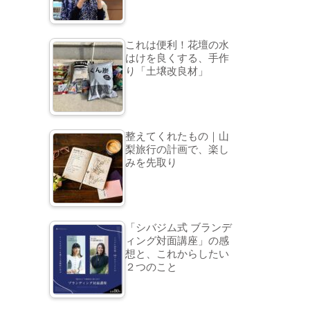
これは便利！花壇の水
はけを良くする、手作
り「土壌改良材」
整えてくれたもの｜山
梨旅行の計画で、楽し
みを先取り
「シバジム式 ブランデ
ィング対面講座」の感
想と、これからしたい
２つのこと