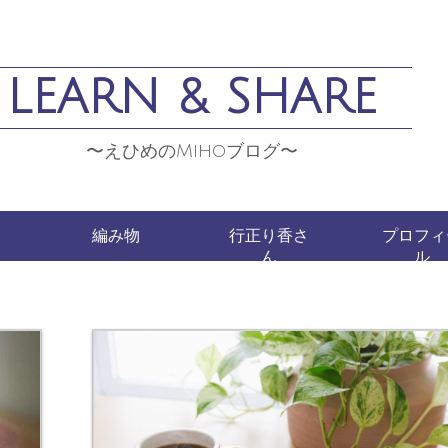
LEARN & SHARE
〜えひめのMihoブログ〜
編み物
行正り香さ
プロフィ
ん
ル