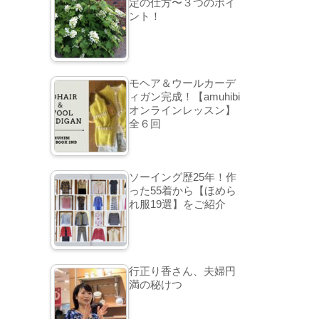
定の仕方〜３つのポイ
ント！
モヘア＆ウールカーデ
ィガン完成！【amuhibi
オンラインレッスン】
全６回
ソーイング歴25年！作
った55着から【ほめら
れ服19選】をご紹介
行正り香さん、夫婦円
満の秘けつ