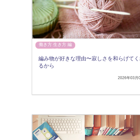
働き方
生き方
編
み物
編み物が好きな理由〜寂しさを和らげてく
るから
2026年03月