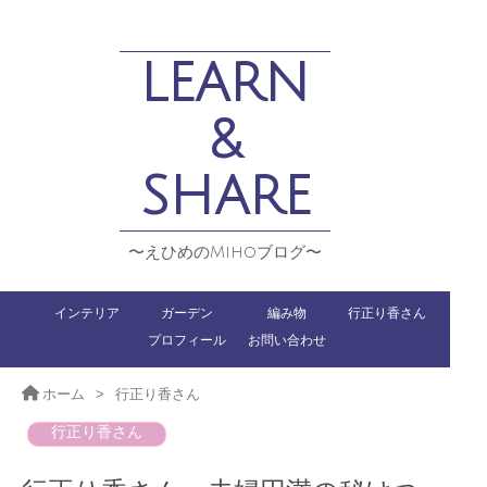
LEARN
&
SHARE
〜えひめのMihoブログ〜
インテリア
ガーデン
編み物
行正り香さん
プロフィール
お問い合わせ
ホーム
>
行正り香さん
行正り香さん