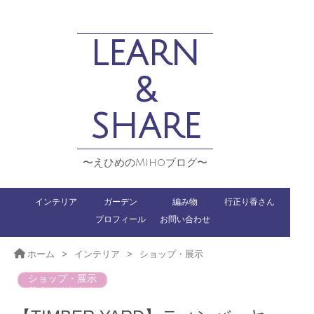
LEARN
&
SHARE
〜えひめのMihoブログ〜
インテリア
ガーデン
編み物
行正り香さん
プロフィール
お問い合わせ
ホーム
>
インテリア
>
ショップ・展示
ショップ・展示
整えてくれたも
の