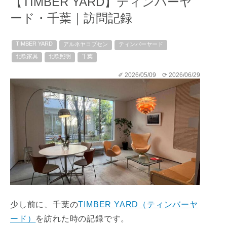
【TIMBER YARD】ティンバーヤ
ード・千葉｜訪問記録
TIMBER YARD
アルネヤコブセン
ティンバーヤード
北欧家具
北欧照明
千葉
✐ 2026/05/09
⟳ 2026/06/29
少し前に、千葉の
TIMBER YARD（ティンバーヤ
ード）
を訪れた時の記録です。