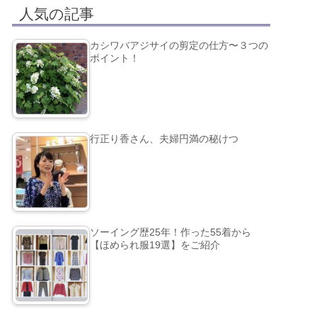
人気の記事
カシワバアジサイの剪定の仕方〜３つの
ポイント！
行正り香さん、夫婦円満の秘けつ
ソーイング歴25年！作った55着から
【ほめられ服19選】をご紹介