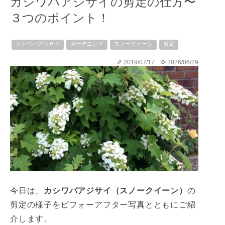
カシワバアジサイの剪定の仕方〜
３つのポイント！
カシワバアジサイ
ガーデニング
スノークイーン
剪定
✐ 2019/07/17
⟳ 2026/06/29
今日は、
カシワバアジサイ（スノークイーン）
の
剪定の様子をビフォーアフター写真とともにご紹
介します。