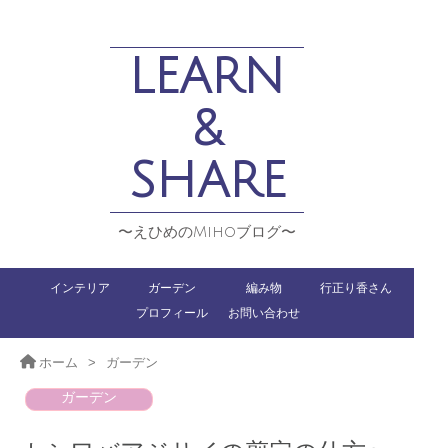
LEARN
&
SHARE
〜えひめのMihoブログ〜
インテリア
ガーデン
編み物
行正り香さん
プロフィール
お問い合わせ
ホーム
>
ガーデン
ガーデン