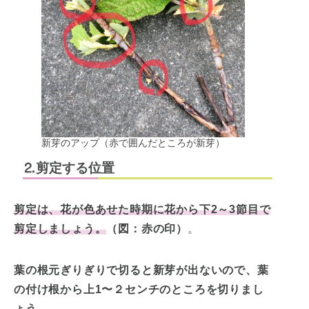
新芽のアップ（赤で囲んだところが新芽）
⒉剪定する位置
剪定は、花が色あせた時期に花から下2～3節目で
剪定しましょう。
（図：赤の印）
。
葉の根元ぎりぎりで切ると新芽が出ないので、葉
の付け根から上1〜２センチのところを切りまし
ょう。