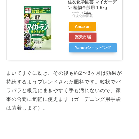
住友化学園芸 マイガーデ
ン 植物全般用 1.6kg
created by
Rinker
住友化学園芸
Amazon
楽天市場
Yahooショッピング
まいてすぐに効き、その後も約2〜3ヶ月は効果が
持続するようブレンドされた肥料です。粒状でパ
ラパラと根元にまきやすく手も汚れないので、家
事の合間に気軽に使えます（ガーデニング用手袋
は装着します）。