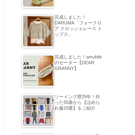
完成しました！
DARUMA「フォークロ
ア クロッシェレース ト
ップス」
完成しました！amuhibi
のセーター【DEAR
GRANNY】
ソーイング歴25年！作
った55着から【ほめら
れ服19選】をご紹介