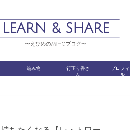
LEARN & SHARE
〜えひめのMihoブログ〜
編み物
行正り香さ
プロフィ
ん
ル
日持ちたくなる【レ・トワー