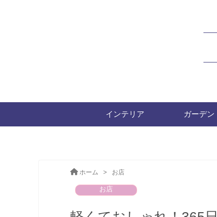
インテリア
ガーデン
ホーム
>
お店
お店
軽くておしゃれ！365