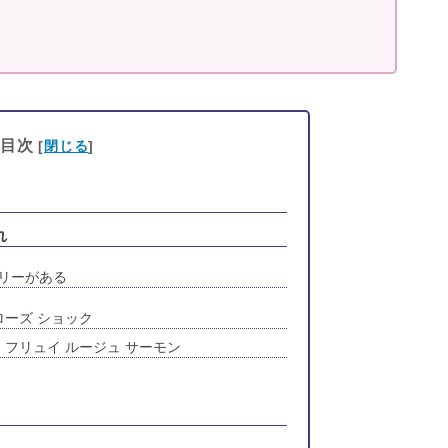
目次
[
閉じる
]
れ
リーがある
ローズ ショック
 フリュイ ルージュ サーモン