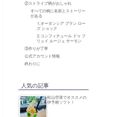
②ストライプ柄がおしゃれ
すべての柄に名前とストーリー
がある
⒈オータンシア ブラン ロー
ズ ショック
⒉コンフィチュール ドゥ フ
リュイ ルージュ サーモン
③作りが丁寧
公式アカウント情報
終わりに
人気の記事
松山空港でオススメの
伊予柑ソフト！