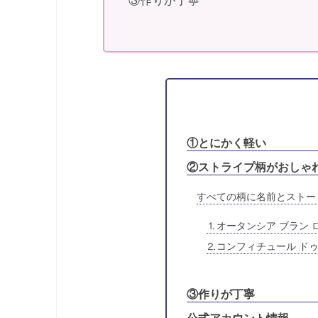
③作りが丁寧
①とにかく軽い
②ストライプ柄がおしゃ
すべての柄に名前とストー
⒈オータンシア ブラン 
⒉コンフィチュール ドゥ
③作りが丁寧
公式アカウント情報