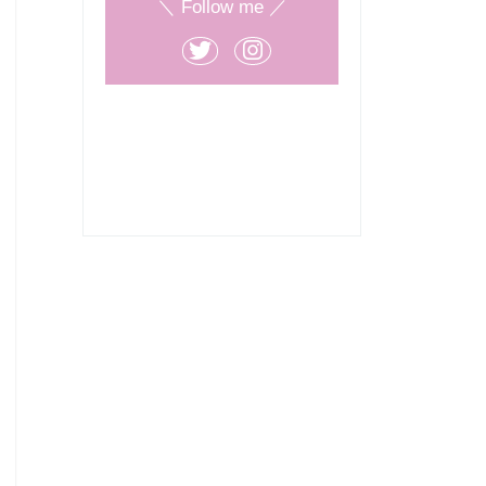
＼ Follow me ／