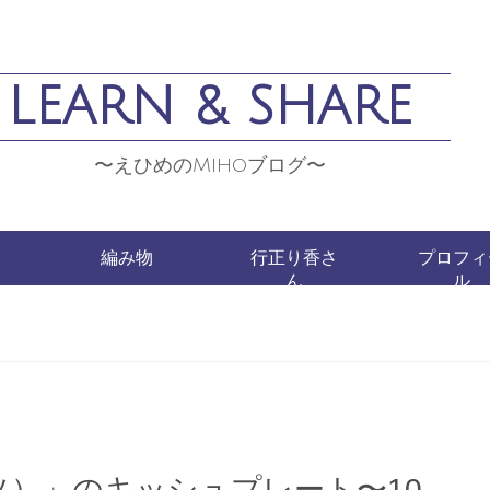
LEARN & SHARE
〜えひめのMihoブログ〜
編み物
行正り香さ
プロフィ
ん
ル
ッソ）」のキッシュプレート〜10