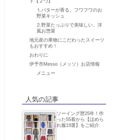
ト【２つ】
⒈バターが香る、フワフワのお
野菜キッシュ
⒉野菜たっぷりで美味しい、洋
風お惣菜
地元産の果物にこだわったスイーツ
もおすすめ！
おわりに
伊予市Messo（メッソ）お店情報
メニュー
人気の記事
ソーイング歴25年！作
った55着から【ほめら
れ服19選】をご紹介