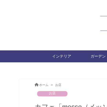
インテリア
ガーデン
ホーム
>
お店
お店
カフェ「messo（メ