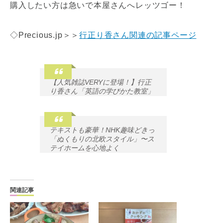
購入したい方は急いで本屋さんへレッツゴー！
◇Precious.jp＞＞
行正り香さん関連の記事ページ
【人気雑誌VERYに登場！】行正
り香さん「英語の学びかた教室」
テキストも豪華！NHK趣味どきっ
「ぬくもりの北欧スタイル」〜ス
テイホームを心地よく
関連記事