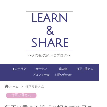
LEARN
&
SHARE
〜えひめのMihoブログ〜
インテリア
ガーデン
編み物
行正り香さん
プロフィール
お問い合わせ
ホーム
>
行正り香さん
行正り香さん