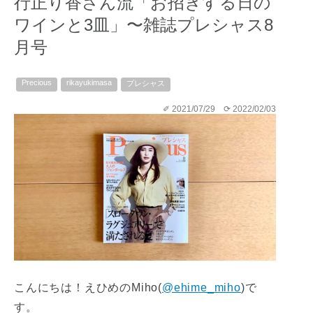
行正り香さん流「お招きする日の
ワインと3皿」〜雑誌プレシャス8
月号
Precious
rikayukimasa
プレシャス
✐ 2021/07/29
⟳ 2022/02/03
こんにちは！えひめのMiho(
@ehime_miho
)で
す。