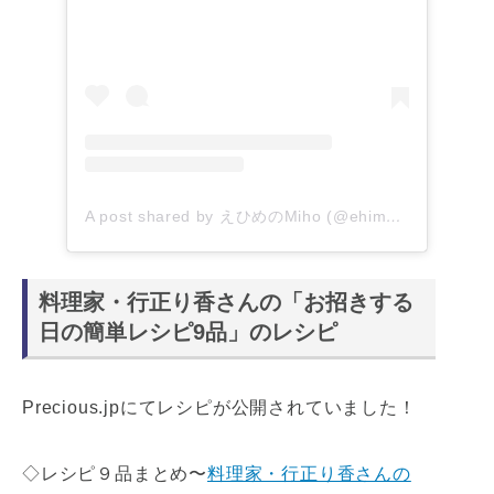
A post shared by えひめのMiho (@ehime_miho)
料理家・行正り香さんの「お招きする
日の簡単レシピ9品」のレシピ
Precious.jpにてレシピが公開されていました！
◇レシピ９品まとめ〜
料理家・行正り香さんの