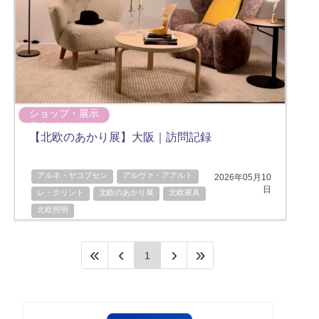
ショップ・展示
整えてくれたも
【北欧のあかり展】大阪｜訪問記録
の
アルネ・ヤコブセン
アルヴァ・アアルト
2026年05月10
日
レ・クリント
北欧のあかり展
北欧家具
北欧照明
1