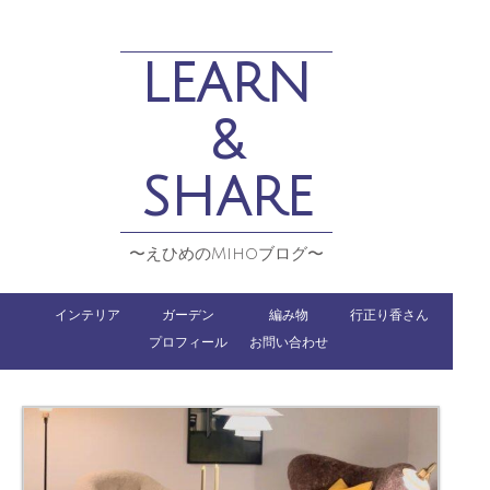
LEARN
&
SHARE
〜えひめのMihoブログ〜
インテリア
ガーデン
編み物
行正り香さん
プロフィール
お問い合わせ