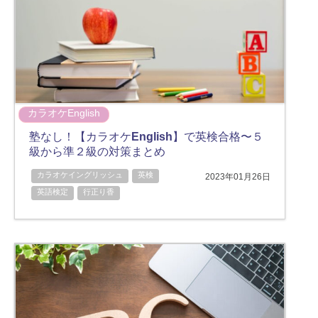
カラオケEnglish
塾なし！【カラオケEnglish】で英検合格〜５
級から準２級の対策まとめ
カラオケイングリッシュ
英検
2023年01月26日
英語検定
行正り香