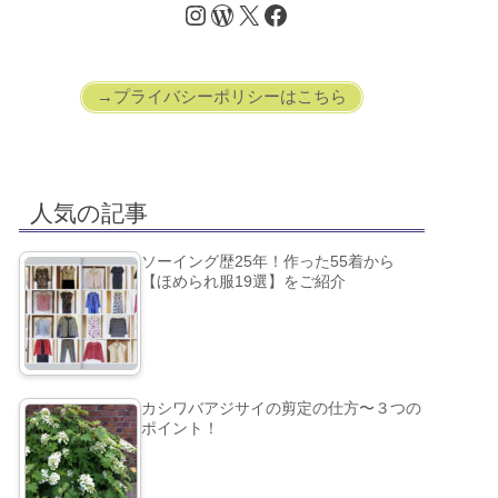
→プライバシーポリシーはこちら
人気の記事
ソーイング歴25年！作った55着から
【ほめられ服19選】をご紹介
カシワバアジサイの剪定の仕方〜３つの
ポイント！