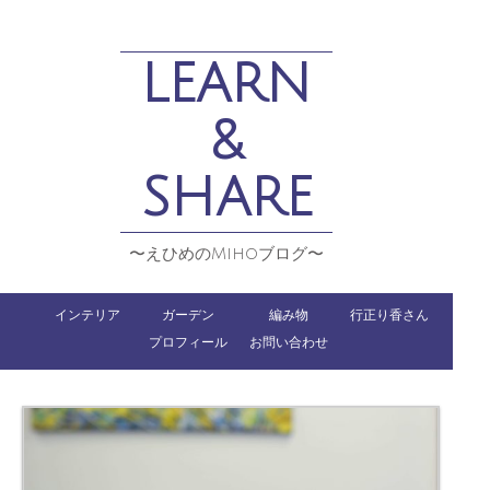
LEARN
&
SHARE
〜えひめのMihoブログ〜
インテリア
ガーデン
編み物
行正り香さん
プロフィール
お問い合わせ