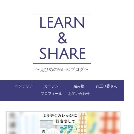
LEARN
&
SHARE
〜えひめのMihoブログ〜
インテリア
ガーデン
編み物
行正り香さん
プロフィール
お問い合わせ