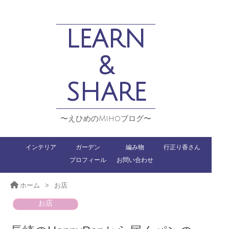
LEARN
&
SHARE
〜えひめのMihoブログ〜
インテリア
ガーデン
編み物
行正り香さん
プロフィール
お問い合わせ
ホーム
>
お店
お店