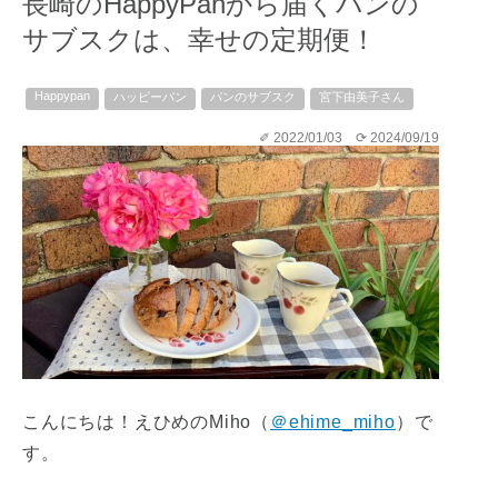
長崎のHappyPanから届くパンの
サブスクは、幸せの定期便！
Happypan
ハッピーパン
パンのサブスク
宮下由美子さん
✐ 2022/01/03
⟳ 2024/09/19
こんにちは！えひめのMiho（
＠ehime_miho
）で
す。