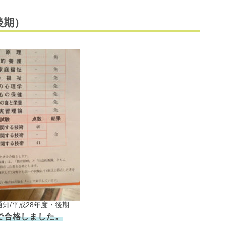
後期）
知/平成28年度・後期
点で合格しました。