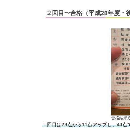
２回目〜合格（平成28年度・
合格結果通
二回目は29点から11点アップし、40