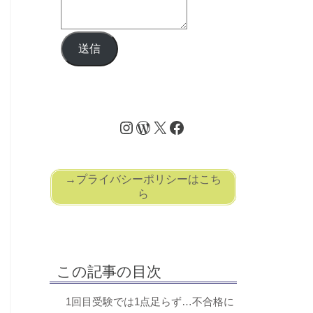
送信
→プライバシーポリシーはこち
ら
この記事の目次
1回目受験では1点足らず…不合格に