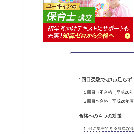
1回目受験では1点足らず
１回目〜不合格（平成28
２回目〜合格（平成28年
合格への４つの対策
⒈ 歌に集中できる簡単な