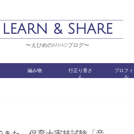
LEARN & SHARE
〜えひめのMihoブログ〜
編み物
行正り香さ
プロフィ
ん
ル
できた、保育士実技試験「音