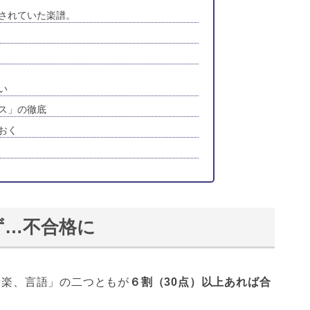
されていた楽譜。
い
ス」の徹底
おく
ず…不合格に
音楽、言語」の二つともが
６割（30点）以上あれば合