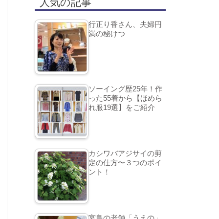
人気の記事
行正り香さん、夫婦円
満の秘けつ
ソーイング歴25年！作
った55着から【ほめら
れ服19選】をご紹介
カシワバアジサイの剪
定の仕方〜３つのポイ
ント！
宮島の老舗「うえの」