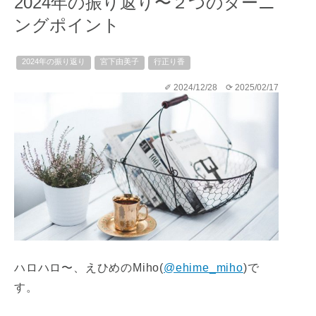
2024年の振り返り〜２つのターニ
ングポイント
2024年の振り返り
宮下由美子
行正り香
✐ 2024/12/28
⟳ 2025/02/17
ハロハロ〜、えひめのMiho(
@ehime_miho
)で
す。