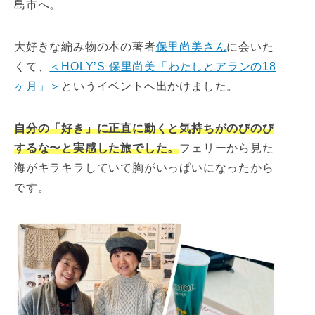
島市へ。
大好きな編み物の本の著者
保里尚美さん
に会いた
くて、
＜HOLY’S 保里尚美「わたしとアランの18
ヶ月」＞
というイベントへ出かけました。
自分の「好き」に正直に動くと気持ちがのびのび
するな〜と実感した旅でした。
フェリーから見た
海がキラキラしていて胸がいっぱいになったから
です。