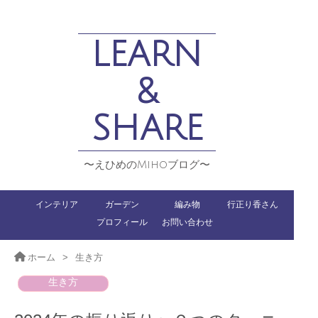
LEARN
&
SHARE
〜えひめのMihoブログ〜
インテリア
ガーデン
編み物
行正り香さん
プロフィール
お問い合わせ
ホーム
>
生き方
生き方