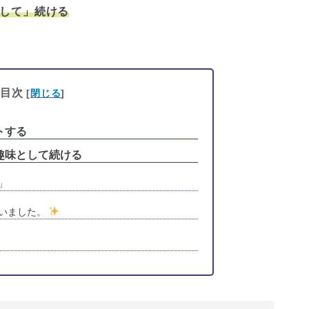
して」続ける
目次
[
閉じる
]
トする
趣味として続ける
」
いました。