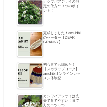
カシワバアジサイの剪
定の仕方〜３つのポイ
ント！
完成しました！amuhibi
のセーター【DEAR
GRANNY】
初心者でも編めた！
【スカラップヨーク】
amuhibiオンラインレッ
スン体験記
カシワバアジサイは丈
夫で育てやすい！育て
方のコツ３つ