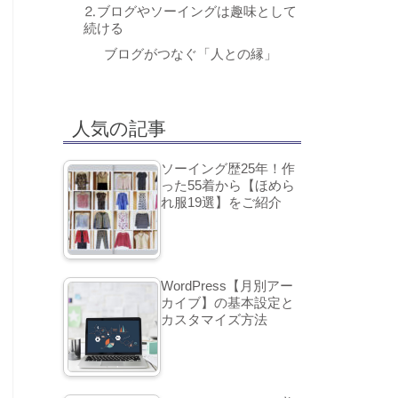
⒉ブログやソーイングは趣味として
続ける
ブログがつなぐ「人との縁」
人気の記事
ソーイング歴25年！作
った55着から【ほめら
れ服19選】をご紹介
WordPress【月別アー
カイブ】の基本設定と
カスタマイズ方法