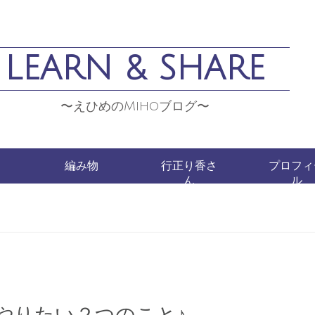
LEARN & SHARE
〜えひめのMihoブログ〜
編み物
行正り香さ
プロフィ
ん
ル
でやりたい２つのこと♪