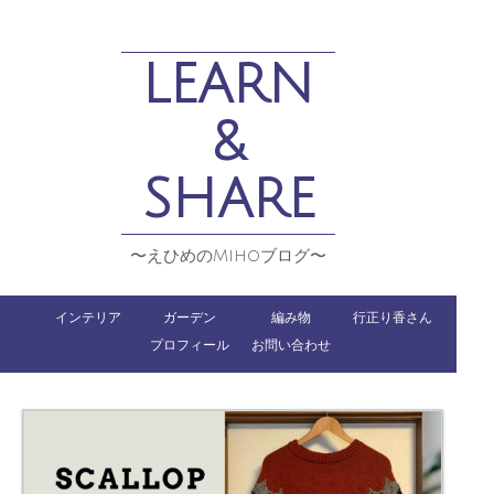
LEARN
&
SHARE
〜えひめのMihoブログ〜
インテリア
ガーデン
編み物
行正り香さん
プロフィール
お問い合わせ