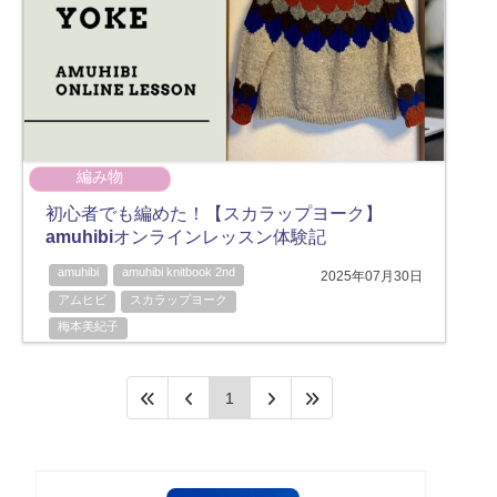
編み物
初心者でも編めた！【スカラップヨーク】
amuhibiオンラインレッスン体験記
amuhibi
amuhibi knitbook 2nd
2025年07月30日
アムヒビ
スカラップヨーク
梅本美紀子
1