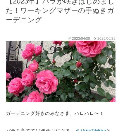
【2023年】バラが咲きはじめまし
た！ワーキングマザーの手ぬきガ
ーデニング
✐ 2023/04/30
⟳ 2026/06/29
ガーデニング好きのみなさま、ハロハロ〜！
バラを育てて14年余りになる、
えひめのMiho
と