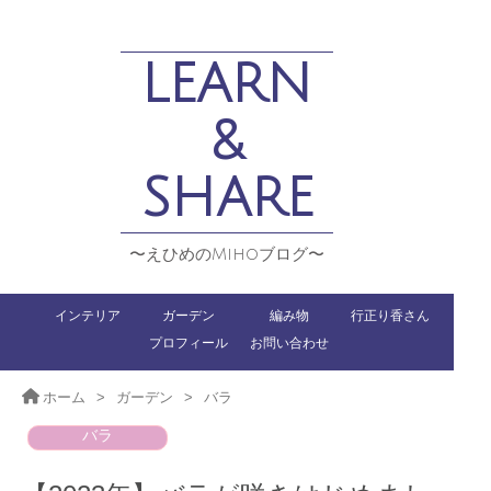
LEARN
&
SHARE
〜えひめのMihoブログ〜
インテリア
ガーデン
編み物
行正り香さん
プロフィール
お問い合わせ
ホーム
>
ガーデン
>
バラ
バラ