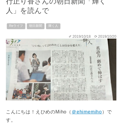
行正り香さんの朝日新聞「輝く
人」を読んで
Reライフ
朝日新聞
輝く人
✐ 2019/10/18
⟳ 2019/10/20
こんにちは！えひめのMiho（
＠ehimemiho
）で
す。