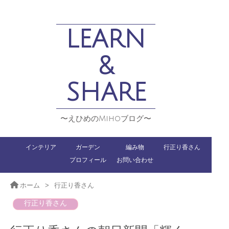
LEARN
&
SHARE
〜えひめのMihoブログ〜
インテリア
ガーデン
編み物
行正り香さん
プロフィール
お問い合わせ
ホーム
>
行正り香さん
行正り香さん