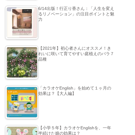
6/14出版！行正り香さん：「人生を変え
るリノベーション」の注目ポイントと魅
力
【2021年】初心者さんにオススメ！き
れいに咲いて育てやすい庭植えのバラ７
品種
「カラオケEnglish」を始めて１ヶ月の
効果は？【大人編】
【小学５年】カラオケEnglishを、一年
半続けた娘の効果は？