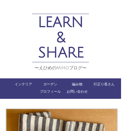
LEARN
&
SHARE
〜えひめのMihoブログ〜
インテリア
ガーデン
編み物
行正り香さん
プロフィール
お問い合わせ