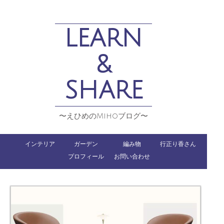
LEARN
&
SHARE
〜えひめのMihoブログ〜
インテリア
ガーデン
編み物
行正り香さん
プロフィール
お問い合わせ