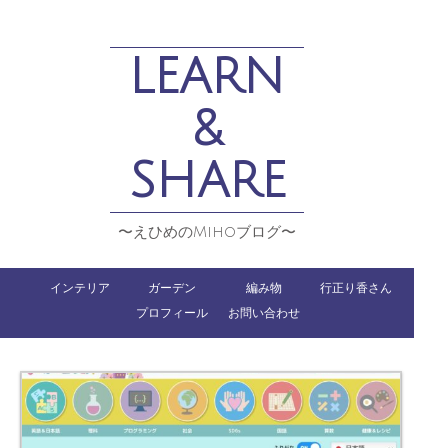
LEARN
&
SHARE
〜えひめのMihoブログ〜
インテリア
ガーデン
編み物
行正り香さん
プロフィール
お問い合わせ