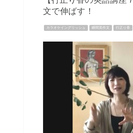
文で伸ばす！
カラオケイングリッシュ
瞬間英作文
行正り香