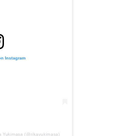
on Instagram
 Yukimasa (@rikayukimasa)