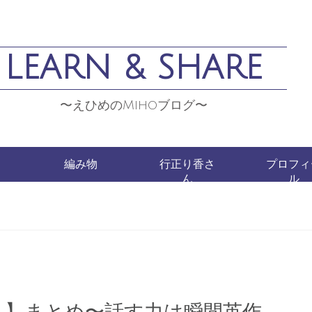
LEARN & SHARE
〜えひめのMihoブログ〜
編み物
行正り香さ
プロフィ
ん
ル
７】まとめ〜話す力は瞬間英作