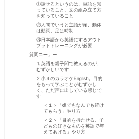
①話せるというのは、単語を知
っていること、文の組み立て方
を知っていること
②人間でいうと主語が頭、動体
は動詞、足は時制
③日本語から英語にするアウト
プットトレーニングが必要
質問コーナー
⒈英語を親子間で教えるのが、
むずかしいです
⒉小４のカラオケEnglish。目的
をもって学ぶことがむずかし
く、ただ声に出している感じで
す
＜１＞「嫌でもなんでも続け
てもらう」やり方
＜２＞「目的を持たせる、子
どもの好きなものを英語で与
えてあげる」やり方