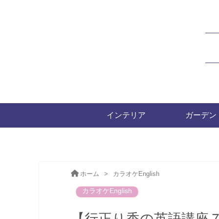
インテリア
ガーデン
ホーム
>
カラオケEnglish
カラオケEnglish
【行正り香の英語講座