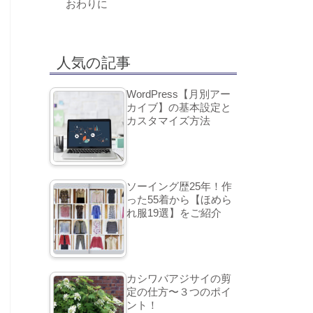
おわりに
人気の記事
WordPress【月別アー
カイブ】の基本設定と
カスタマイズ方法
ソーイング歴25年！作
った55着から【ほめら
れ服19選】をご紹介
カシワバアジサイの剪
定の仕方〜３つのポイ
ント！