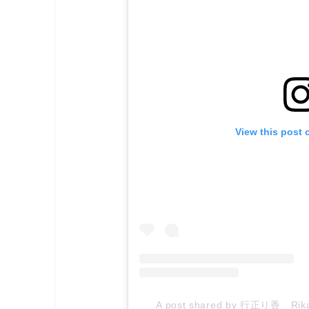
View this post 
A post shared by 行正り香 Rika