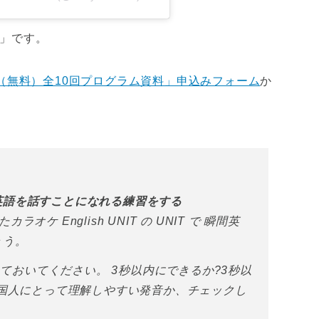
す」です。
座（無料）全10回プログラム資料」申込みフォーム
か
英語を話すことになれる練習をする
ケ English UNIT の UNIT で 瞬間英
ょう。
練習しておいてください。 3秒以内にできるか?3秒以
外国人にとって理解しやすい発音か、チェックし