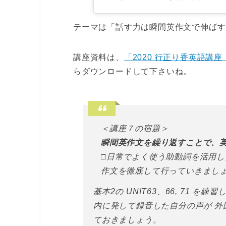
テーマは「話す力は瞬間英作文で伸ば
講座資料は、
「2020 行正り香英語講
らダウンロードして下さいね。
＜講座７の宿題＞
瞬間英作文を繰り返すことで、
□日常でよく使う助動詞を活用したカラオ
作文を徹底して行っていきまし
基本2の UNIT63、66, 71 を
内に発して録音した自分の声が 
ておきましょう。