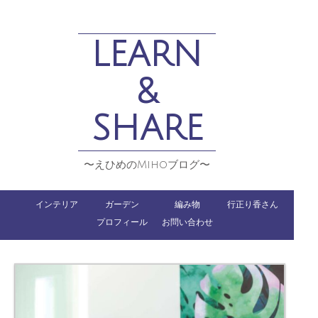
LEARN
&
SHARE
〜えひめのMihoブログ〜
インテリア
ガーデン
編み物
行正り香さん
プロフィール
お問い合わせ