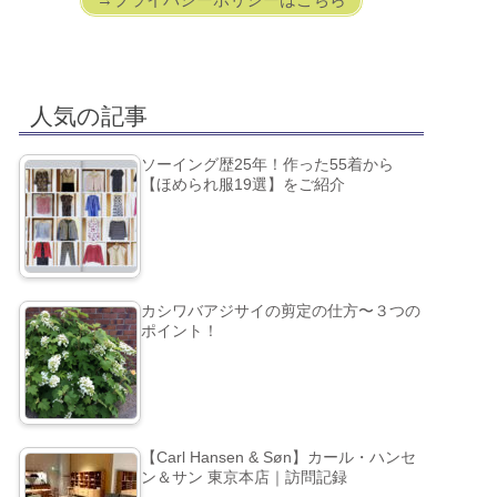
人気の記事
ソーイング歴25年！作った55着から
【ほめられ服19選】をご紹介
カシワバアジサイの剪定の仕方〜３つの
ポイント！
【Carl Hansen & Søn】カール・ハンセ
ン＆サン 東京本店｜訪問記録