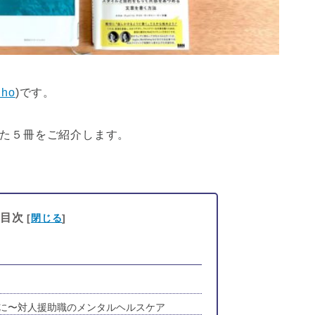
iho
)です。
た５冊をご紹介します。
目次
[
閉じる
]
に〜対人援助職のメンタルヘルスケア