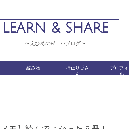
LEARN & SHARE
〜えひめのMihoブログ〜
編み物
行正り香さ
プロフィ
ん
ル
読書メモ】読んでよかった５冊！