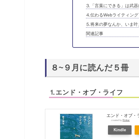
⒊「言葉にできる」は武器
⒋伝わるWebライティング
⒌将来の夢なんか、いま叶
関連記事
８~９月に読んだ５冊
⒈エンド・オブ・ライフ
エンド・オブ・ラ
created by
Rinker
Kindle