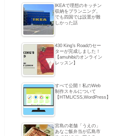
IKEAで理想のキッチン
収納をプランニング。
でも四国では設置が難
しかった話
430 King’s Roadのセー
ターが完成しました！
【amuhibiのオンライン
レッスン】
すべて公開！私のWeb
制作スキルについて
【HTML/CSS,WordPress】
宮島の老舗「うえの」
あなご飯弁当が広島市