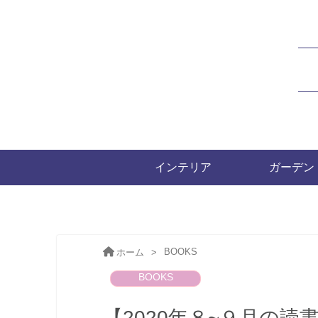
インテリア
ガーデン
BOOKS
ホーム
>
BOOKS
【2020年８~９月の