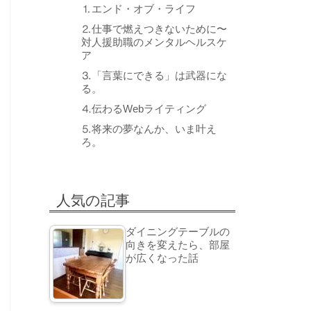
⒈エンド・オブ・ライフ
⒉仕事で燃えつきないために〜
対人援助職のメンタルヘルスケ
ア
⒊「言葉にできる」は武器にな
る。
⒋伝わるWebライティング
⒌将来の夢なんか、いま叶え
ろ。
人気の記事
ダイニングテーブルの
向きを変えたら、部屋
が広くなった話